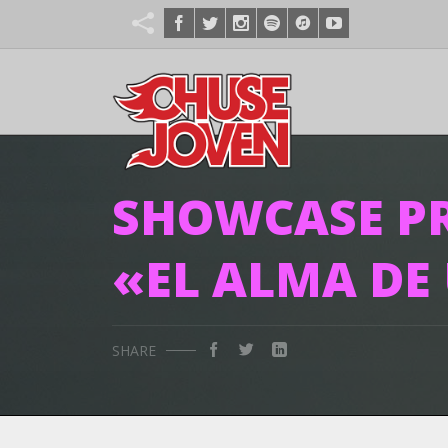
SHOWCASE P
«EL ALMA DE
SHARE