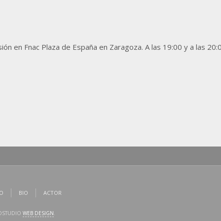
n en Fnac Plaza de España en Zaragoza. A las 19:00 y a las 20:0
CO
BIO
ACTOR
MOSTUDIO
WEB DESIGN
.