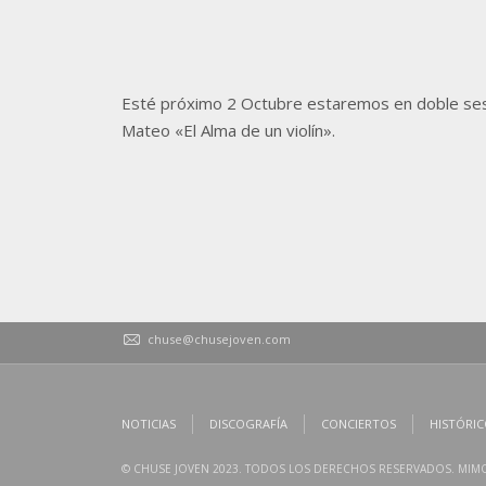
Esté próximo 2 Octubre estaremos en doble sesió
Mateo «El Alma de un violín».
chuse@chusejoven.com
NOTICIAS
DISCOGRAFÍA
CONCIERTOS
HISTÓRI
© CHUSE JOVEN 2023. TODOS LOS DERECHOS RESERVADOS. MI