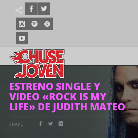
ESTRENO SINGLE Y
VIDEO «ROCK IS MY
LIFE» DE JUDITH MATEO
SHARE