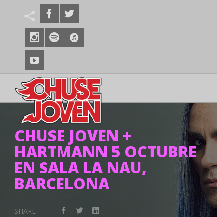
CHUSE JOVEN +
HARTMANN 5 OCTUBRE
EN SALA LA NAU,
BARCELONA
SHARE